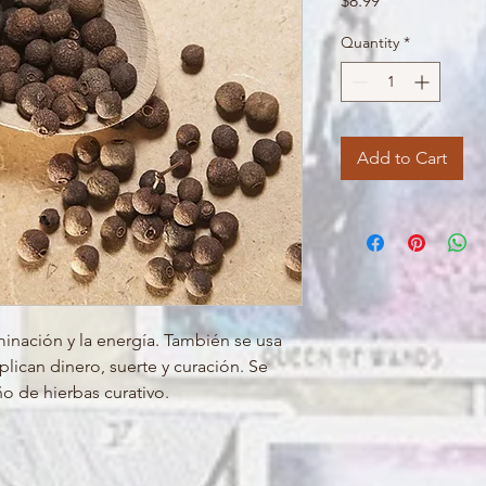
$8.99
Quantity
*
Add to Cart
inación y la energía. También se usa
lican dinero, suerte y curación. Se
ño de hierbas curativo.