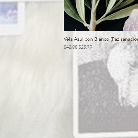
Vela Azul con Blanco (Paz sanacion
Regular Price
Sale Price
$42.98
$25.79