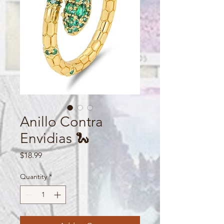
Anillo Contra
Envidias 🐍
Price
$18.99
Quantity
*