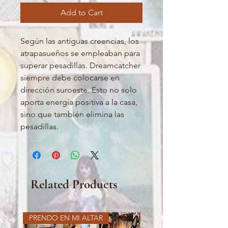
Add to Cart
Según las antiguas creencias, los
atrapasueños se empleaban para
superar pesadillas. Dreamcatcher
siempre debe colocarse en
dirección suroeste. Esto no solo
aporta energía positiva a la casa,
sino que también elimina las
pesadillas.
Related Products
PRENDO EN MI ALTAR
PRENDO EN MI ALTAR