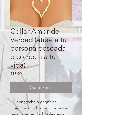
Collar Amor de
Verdad (atrae a tu
persona deseada
o correcta a tu
vida)
Price
$15.99
Out of Stock
Julianna trabaja y agríega
intencióna todos los productos
para tu necesidad. Solamente