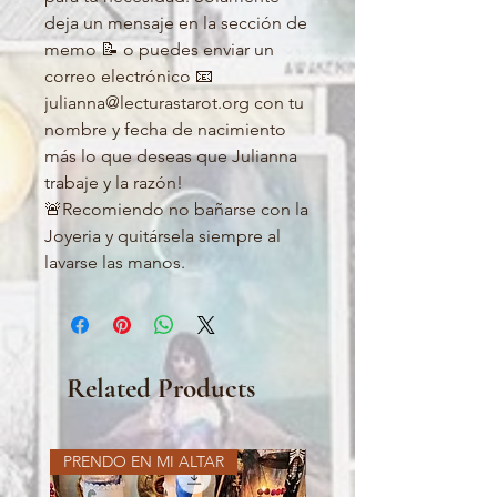
deja un mensaje en la sección de
memo 📝 o puedes enviar un
correo electrónico 📧
julianna@lecturastarot.org con tu
nombre y fecha de nacimiento
más lo que deseas que Julianna
trabaje y la razón!
🚨Recomiendo no bañarse con la
Joyeria y quitársela siempre al
lavarse las manos.
Related Products
PRENDO EN MI ALTAR
PRENDO EN MI ALTAR