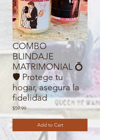
COMBO
BLINDAJE
MATRIMONIAL 💍
🛡️ Protege tu
hogar, asegura la
fidelidad
Price
$59.99
Add to Cart