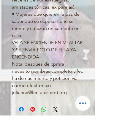
amistades tóxicas, ex parejas).
• Mujeres que quieren la paz de
saber que su esposo tiene su
mente y corazón únicamente en
casa.
VELA SE ENCIENDE EN MI ALTAR
Y SE ENVIA FOTO DE ELLA YA
ENCENDIDA
Nota: despues de cpmra
necesito nombres completo y fec
ha de nacimiento y peticion via
correo electronico
julianna@lecturastarot.org
Related Products