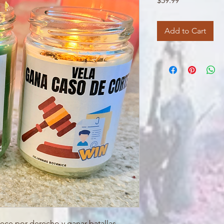
$59.99
Add to Cart
nece por derecho y ganar batallas