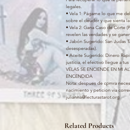
legales.
• Vela 1: Págame lo que me debe
sobre el deudor y que sienta la
• Vela 2: Gana Caso de Corte (Pa
revelen las verdades y se ganen
• Jabón Sugerido: San Judas Tad
desesperadas).
• Aceite Sugerido: Dinero Rápi
justicia, el efectivo llegue a t
VELAS SE ENCIENDE EN MI AL
ENCENDIDA
Nota: despues de cpmra neces
nacimiento y peticion via corre
julianna@lecturastarot.org
Related Products