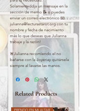
para tu necesidad. 
Solamenteddja un mensaje en la 
sección de memo 📝 o puedes 
enviar un correo electrónico 📧 
julianna@lecturastarot.org con tu 
nombre y fecha de nacimiento 
más lo que deseas que Julianna 
trabaje y la razón! 

🚨Julianna recomiendo el no 
bañarse con la Joyeriay quitársela 
siempre al lavarse las manos.
Related Products
PRENDO EN MI ALTAR
PRENDO EN MI ALTAR