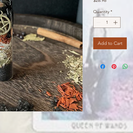
$28.98
Quantity
*
Add to Cart