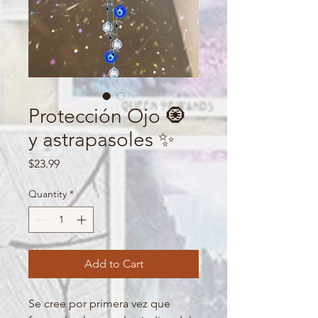
Protección Ojo 🧿
y astrapasoles ✨
Price
$23.99
Quantity
*
Add to Cart
Se cree por primera vez que