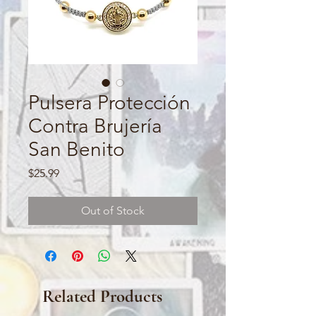
Pulsera Protección
Contra Brujería
San Benito
Price
$25.99
Out of Stock
Related Products