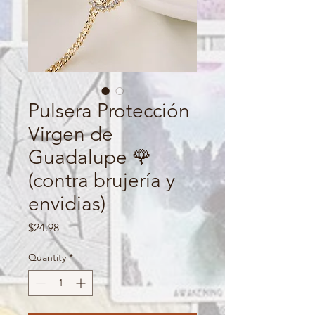
Pulsera Protección
Virgen de
Guadalupe 🌹
(contra brujería y
envidias)
Price
$24.98
Quantity
*