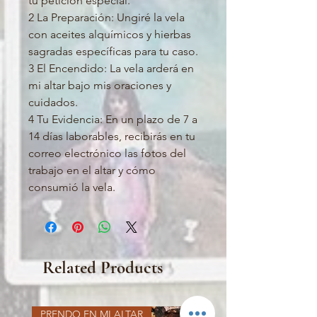
tu petición especial.
2 La Preparación: Ungiré la vela
con aceites alquímicos y hierbas
sagradas específicas para tu caso.
3 El Encendido: La vela arderá en
mi altar bajo mis oraciones y
cuidados.
4 Tu Evidencia: En un plazo de 7 a
14 días laborables, recibirás en tu
correo electrónico las fotos del
trabajo en el altar y cómo
consumió la vela.
Related Products
PRENDO EN MI ALTAR
PRENDO EN MI ALTAR