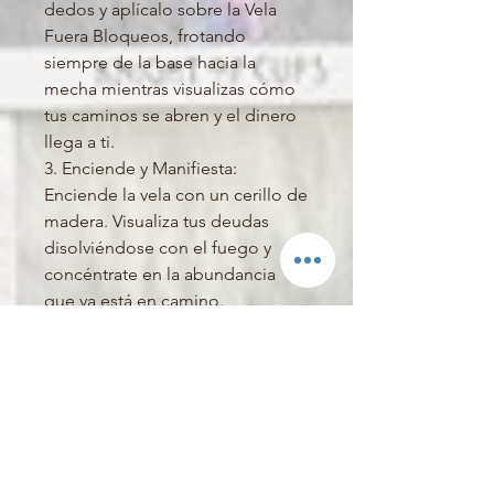
dedos y aplícalo sobre la Vela
Fuera Bloqueos, frotando
siempre de la base hacia la
mecha mientras visualizas cómo
tus caminos se abren y el dinero
llega a ti.
3. Enciende y Manifiesta:
Enciende la vela con un cerillo de
madera. Visualiza tus deudas
disolviéndose con el fuego y
concéntrate en la abundancia
que ya está en camino.
4. Uso Diario: Continúa usando el
aceite diariamente en tus
muñecas, billetera, amuletos o
caja registradora para mantener
la vibración del dinero activa.
✨ ¡No dejes tu prosperidad a la
suerte, manifiéstala hoy mismo!