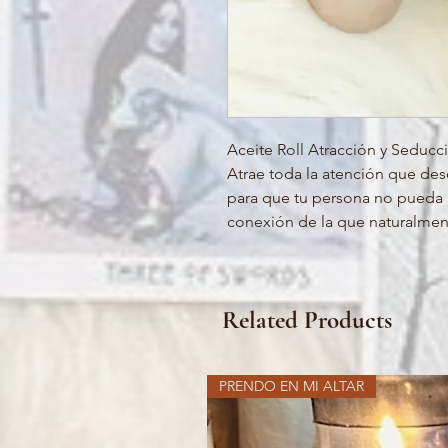
Aceite Roll Atracción y Seduc
Atrae toda la atención que des
para que tu persona no pueda re
conexión de la que naturalmen
Related Products
PRENDO EN MI ALTAR