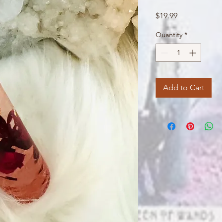
Price
$19.99
Quantity
*
Add to Cart