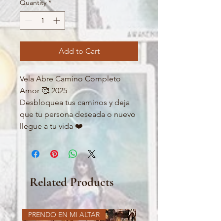
Quantity
*
Add to Cart
Vela Abre Camino Completo
Amor 🥰 2025
Desbloquea tus caminos y deja
que tu persona deseada o nuevo
llegue a tu vida ❤️
Related Products
PRENDO EN MI ALTAR
PRENDO EN MI ALTAR