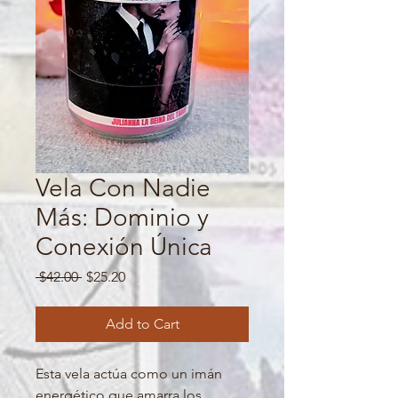
Vela Con Nadie
Más: Dominio y
Conexión Única
Regular
Sale
 $42.00 
$25.20
Price
Price
Add to Cart
Esta vela actúa como un imán
energético que amarra los