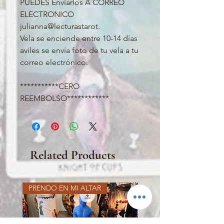
PUEDES Enviarlos A CORREO
ELECTRONICO
julianna@lecturastarot.
Vela se enciende entre 10-14 días
aviles se envía foto de tu vela a tu
correo electrónico.
***********CERO
REEMBOLSO************
Related Products
PRENDO EN MI ALTAR
PRENDO EN MI ALTAR