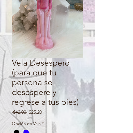
Vela Desespero
(para que tu
persona se
desespere y
regrese a tus pies)
Regular
Sale
 $42.00 
$25.20
Price
Price
Opción de Vela
*