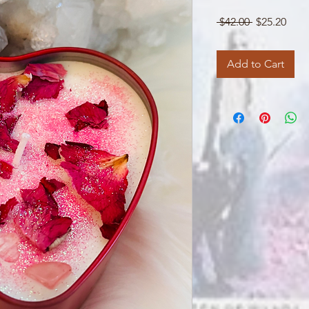
Regular
Sale
 $42.00 
$25.20
Price
Pric
Add to Cart