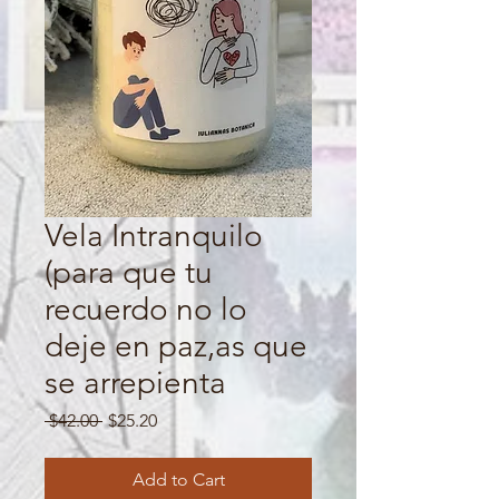
Vela Intranquilo
(para que tu
recuerdo no lo
deje en paz,as que
se arrepienta
Regular
Sale
 $42.00 
$25.20
Price
Price
Add to Cart