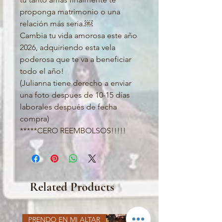
proponga matrimonio o una
relación más seria.￼
Cambia tu vida amorosa este año
2026, adquiriendo esta vela
poderosa que te va a beneficiar
todo el año!
(Julianna tiene derecho a enviar
una foto despues de 10-15 días
laborales después de fecha
compra)
*****CERO REEMBOLSOS!!!!!
Related Products
PRENDO EN MI ALTAR
PRENDO EN MI ALTAR