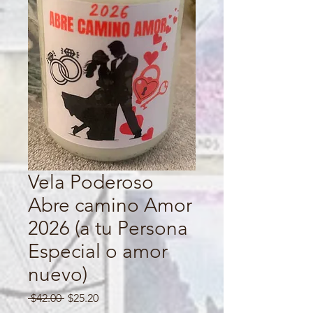
Vela Poderoso
Abre camino Amor
2026 (a tu Persona
Especial o amor
nuevo)
Regular
Sale
 $42.00 
$25.20
Price
Price