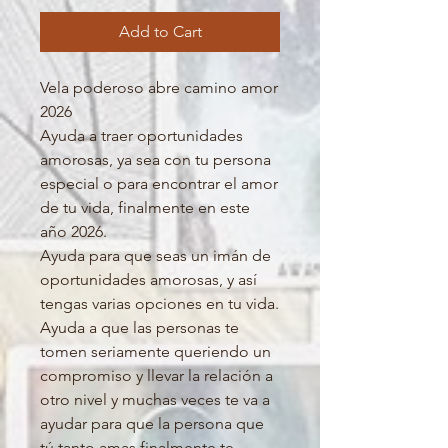
Add to Cart
Vela poderoso abre camino amor
2026
Ayuda a traer oportunidades
amorosas, ya sea con tu persona
especial o para encontrar el amor
de tu vida, finalmente en este
año 2026.
Ayuda para que seas un imán de
oportunidades amorosas, y así
tengas varias opciones en tu vida.
Ayuda a que las personas te
tomen seriamente queriendo un
compromiso y llevar la relación a
otro nivel y muchas veces te va a
ayudar para que la persona que
tú tanto amas finalmente te