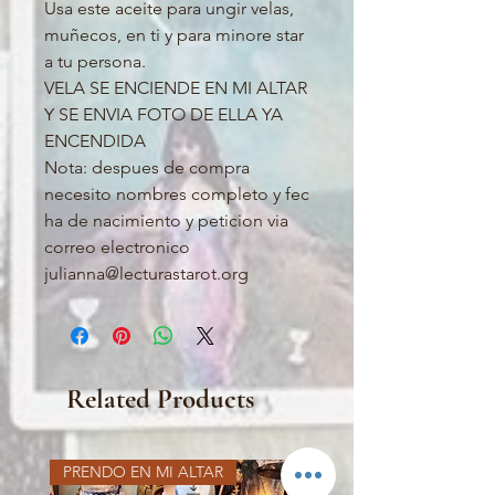
Usa este aceite para ungir velas,
muñecos, en ti y para minore star
a tu persona.
VELA SE ENCIENDE EN MI ALTAR
Y SE ENVIA FOTO DE ELLA YA
ENCENDIDA
Nota: despues de compra
necesito nombres completo y fec
ha de nacimiento y peticion via
correo electronico
julianna@lecturastarot.org
Related Products
PRENDO EN MI ALTAR
PRENDO EN MI ALTAR