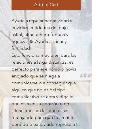
Add to Cart
Ayuda a repelar negatividad y
envidias entidades del bajo
astral, atrae dinero fortuna y
riquezas &, Ayuda a sanar y
fertilidad!
Esto funciona muy bien para las
relaciones a larga distancia, es
perfecto para ese novio o novia
enojado que se niega a
comunicarse o a conseguir que
alguien que no es del tipo
comunicativo se abra y diga lo
que está en su corazón o en
situaciones en las que estás
trabajando para que tu amante
perdido o extraviado regrese a ti.