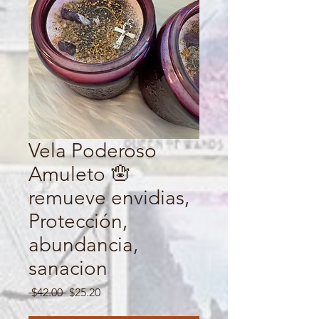
Vela Poderoso
Amuleto 🪬
remueve envidias,
Protección,
abundancia,
sanacion
Regular
Sale
 $42.00 
$25.20
Price
Price