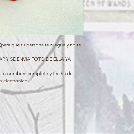
para que tu persona te ruegue y no te
AR Y SE ENVIA FOTO DE ELLA YA
ito nombres completo y fec ha de
o electronico