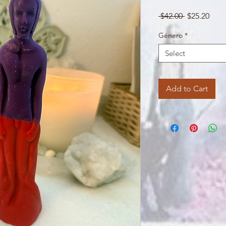
Regular
Sale
 $42.00 
$25.20
Price
Pric
Género
*
Select
Add to Cart