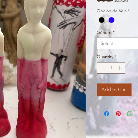
 $42.00 
$25.20
Price
Pric
Opción de Vela
*
Género
*
Select
Quantity
*
Add to Cart