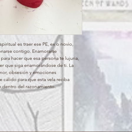
piritual es traer ese PE, ex o novio,
onarse contigo. Enamorarse
para hacer que esa persona te lujuria,
er que siga enamorándose de ti. La
 amor, obsesión y emociones
 cálido para que esta vela reciba
n dentro del razonamiento.