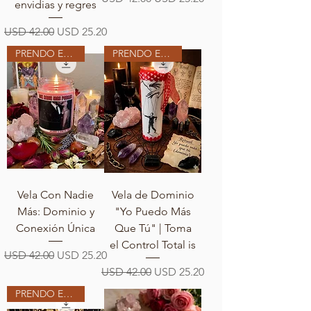
envidias y regres
Precio
Precio de oferta
USD 42.00
USD 25.20
PRENDO EN MI ALTAR
PRENDO EN MI ALTAR
Vela Con Nadie
Vela de Dominio
Más: Dominio y
"Yo Puedo Más
Conexión Única
Que Tú" | Toma
el Control Total is
Precio
Precio de oferta
USD 42.00
USD 25.20
Precio
Precio de oferta
USD 42.00
USD 25.20
PRENDO EN MI ALTAR