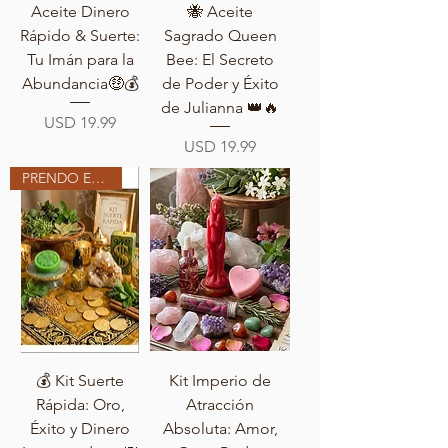
Aceite Dinero
🐝 Aceite
Rápido & Suerte:
Sagrado Queen
Tu Imán para la
Bee: El Secreto
Abundancia🤑💰
de Poder y Éxito
de Julianna 👑🔥
Precio
USD 19.99
Precio
USD 19.99
PRENDO EN MI ALTAR
💰 Kit Suerte
Kit Imperio de
Rápida: Oro,
Atracción
Éxito y Dinero
Absoluta: Amor,