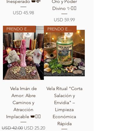
Inesperado 👑💸
Oro y Poder
Divino ✨❤️‍🔥
Precio
USD 45.98
Precio
USD 59.99
PRENDO EN MI ALTAR
PRENDO EN MI ALTAR
Vela Imán de
Vela Ritual "Corta
Amor: Abre
Salación y
Caminos y
Envidia" –
Atracción
Limpieza
Implacable 👑❤️‍🔥
Económica
Rápida
Precio
Precio de oferta
USD 42.00
USD 25.20