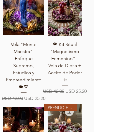
Vela "Mente
🌹 Kit Ritual
Maestra":
"Magnetismo
Enfoque
Femenino" –
Supremo,
Vela de Diosa +
Estudios y
Aceite de Poder
Emprendimiento
✨
👑💙
Precio
Precio de oferta
USD 42.00
USD 25.20
Precio
Precio de oferta
USD 42.00
USD 25.20
PRENDO EN MI ALTAR