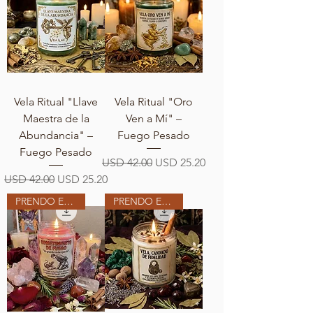
Vela Ritual "Llave
Vela Ritual "Oro
Maestra de la
Ven a Mí" –
Abundancia" –
Fuego Pesado
Fuego Pesado
Precio
Precio de oferta
USD 42.00
USD 25.20
Precio
Precio de oferta
USD 42.00
USD 25.20
PRENDO EN MI ALTAR
PRENDO EN MI ALTAR