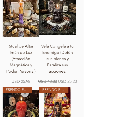
Ritual de Altar:
Vela Congela a tu
Imán de Luz
Enemigo (Detén
(Atracción
sus planes y
Magnética y
Paraliza sus
Poder Personal)
acciones.
Precio
Precio
Precio de oferta
USD 25.98
USD 42.00
USD 25.20
PRENDO EN MI ALTAR
PRENDO EN MI ALTAR