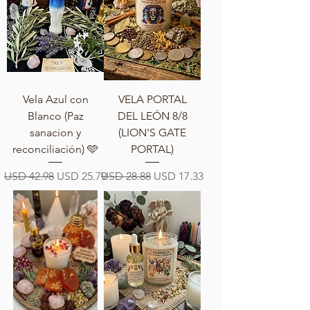
Vela Azul con
VELA PORTAL
Blanco (Paz
DEL LEÓN 8/8
sanacion y
(LION'S GATE
reconciliación) 🩵
PORTAL)
Precio
Precio de oferta
Precio
Precio de oferta
USD 42.98
USD 25.79
USD 28.88
USD 17.33