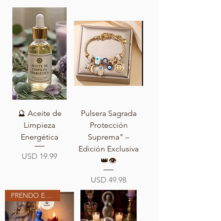
🔮 Aceite de
Pulsera Sagrada
Limpieza
Protección
Energética
Suprema" –
Edición Exclusiva
Precio
USD 19.99
👑👁️
Precio
USD 49.98
PRENDO EN MI ALTAR