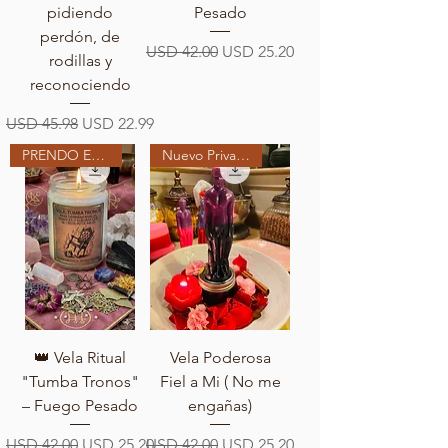
pidiendo
Pesado
perdón, de
Precio
Precio de oferta
USD 42.00
USD 25.20
rodillas y
reconociendo
Precio
Precio de oferta
USD 45.98
USD 22.99
PRENDO EN MI ALTAR
Nuevo Privado
👑 Vela Ritual
Vela Poderosa
"Tumba Tronos"
Fiel a Mi ( No me
– Fuego Pesado
engañas)
Precio
Precio de oferta
Precio
Precio de oferta
USD 42.00
USD 25.20
USD 42.00
USD 25.20