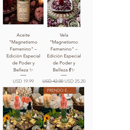
Aceite
Vela
"Magnetismo
"Magnetismo
Femenino" –
Femenino" –
Edición Especial
Edición Especial
de Poder y
de Poder y
Belleza ✨
Belleza 💃✨
Precio
Precio
Precio de oferta
USD 19.99
USD 42.00
USD 25.20
PRENDO EN MI ALTAR