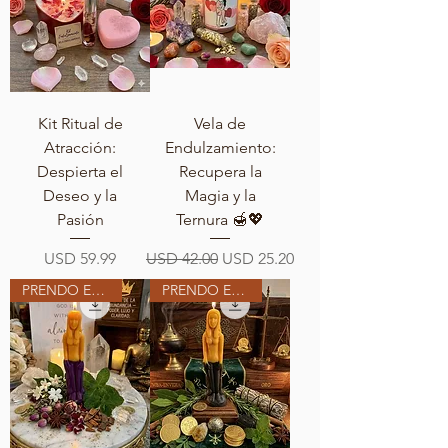
Kit Ritual de
Vela de
Atracción:
Endulzamiento:
Despierta el
Recupera la
Deseo y la
Magia y la
Pasión
Ternura 🍯💖
Precio
Precio
Precio de oferta
USD 59.99
USD 42.00
USD 25.20
PRENDO EN MI ALTAR
PRENDO EN MI ALTAR