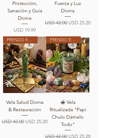
Protección,
Fuerza y Luz
Sanación y Guía
Divina
Divina
Precio
Precio de oferta
USD 42.00
USD 25.20
Precio
USD 19.99
PRENDO EN MI ALTAR
PRENDO EN MI ALTAR
Vela Salud Divina
🍯 Vela
& Restauración
Ritualizada "Papi
Chulo Dámelo
Precio
Precio de oferta
USD 42.00
USD 25.20
Todo"
Precio
Precio de oferta
USD 42.00
USD 25.20