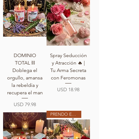
DOMINIO
Spray Seducción
TOTAL ⛓️
y Atracción 🔥 |
Doblega el
Tu Arma Secreta
orgullo, amansa
con Feromonas
la rebeldía y
Precio
USD 18.98
recupera el man
Precio
USD 79.98
PRENDO EN MI ALTAR