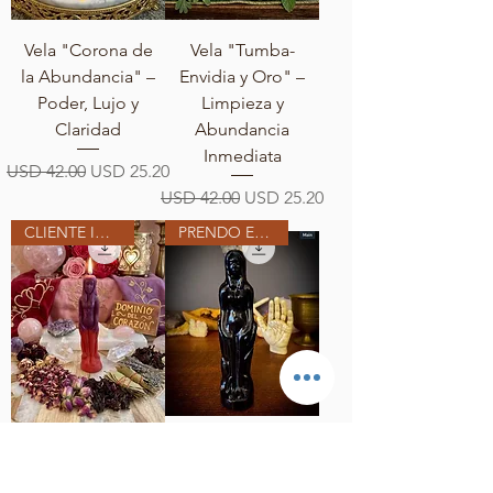
Vela "Corona de
Vela "Tumba-
la Abundancia" –
Envidia y Oro" –
Poder, Lujo y
Limpieza y
Claridad
Abundancia
Inmediata
Precio
Precio de oferta
USD 42.00
USD 25.20
Precio
Precio de oferta
USD 42.00
USD 25.20
CLIENTE INTERNACIONAL
PRENDO EN MI ALTAR
Vela "Dominio
Vela Destrucción
del Corazón" –
DUME (destruye