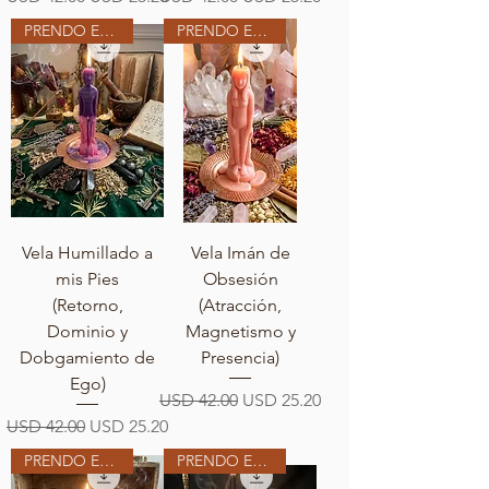
PRENDO EN MI ALTAR
PRENDO EN MI ALTAR
Vela Humillado a
Vela Imán de
mis Pies
Obsesión
(Retorno,
(Atracción,
Dominio y
Magnetismo y
Dobgamiento de
Presencia)
Ego)
Precio
Precio de oferta
USD 42.00
USD 25.20
Precio
Precio de oferta
USD 42.00
USD 25.20
PRENDO EN MI ALTAR
PRENDO EN MI ALTAR