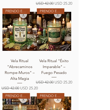
Precio
Precio de oferta
USD 42.00
USD 25.20
PRENDO EN MI ALTAR
PRENDO EN MI ALTAR
Vela Ritual
Vela Ritual "Éxito
"Abrecaminos
Imparable" –
Rompe-Muros" –
Fuego Pesado
Alta Magia
Precio
Precio de oferta
USD 42.00
USD 25.20
Precio
Precio de oferta
USD 42.00
USD 25.20
PRENDO EN MI ALTAR
PRENDO EN MI ALTAR