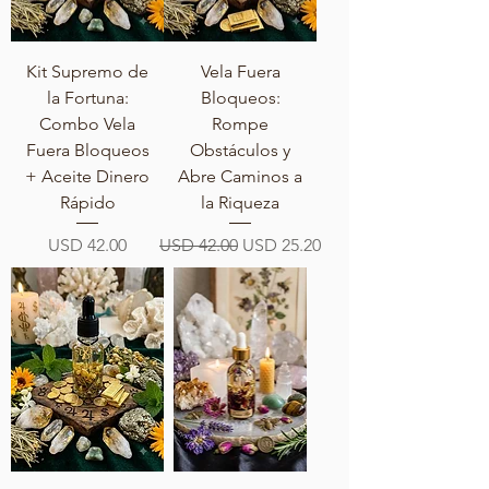
Kit Supremo de
Vela Fuera
la Fortuna:
Bloqueos:
Combo Vela
Rompe
Fuera Bloqueos
Obstáculos y
+ Aceite Dinero
Abre Caminos a
Rápido
la Riqueza
Precio
Precio
Precio de oferta
USD 42.00
USD 42.00
USD 25.20