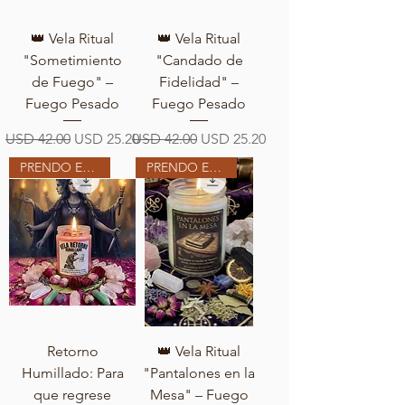
👑 Vela Ritual
👑 Vela Ritual
"Sometimiento
"Candado de
de Fuego" –
Fidelidad" –
Fuego Pesado
Fuego Pesado
Precio
Precio de oferta
Precio
Precio de oferta
USD 42.00
USD 25.20
USD 42.00
USD 25.20
PRENDO EN MI ALTAR
PRENDO EN MI ALTAR
Retorno
👑 Vela Ritual
Humillado: Para
"Pantalones en la
que regrese
Mesa" – Fuego