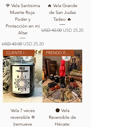
🌹 Vela Santísima
🔥 Vela Grande
Muerte Roja:
de San Judas
Poder y
Tadeo 🔥
Protección en mi
Precio
Precio de oferta
USD 42.00
USD 25.20
Altar
Precio
Precio de oferta
USD 42.00
USD 25.20
CLIENTE INTERNACIONAL
PRENDO EN MI ALTAR
Vela 7 veces
🌑 Vela
reversible ✡️
Reversible de
(remueve
Hécate: