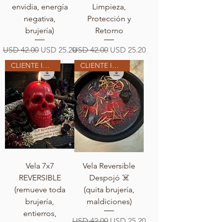
envidia, energía
Limpieza,
negativa,
Protección y
brujería)
Retorno
Precio
Precio de oferta
Precio
Precio de oferta
USD 42.00
USD 25.20
USD 42.00
USD 25.20
CLIENTE INTERNACIONAL
CLIENTE INTERNACIONAL
Vela 7x7
Vela Reversible
REVERSIBLE
Despojó ☠️
(remueve toda
(quita brujería,
brujería,
maldiciones)
entierros,
Precio
Precio de oferta
USD 42.00
USD 25.20