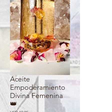
Aceite
Empoderamiento
Divina Femenina
👑