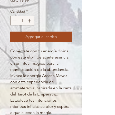
Precio
USD 19.99
Cantidad
*
Agregar al carrito
Conéctate con tu energía divina
con este elixir de aceite esencial
en un ritual mágico para la
manifestación de la abundancia.
Invoca la energía Arcana Mayor
con esta experiencia de
aromaterapia inspirada en la carta
del Tarot de la Emperatriz.
Establece tus intenciones
mientras inhalas su olor y espera
a que suceda la magia.