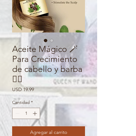
Aceite Mágico 🪄
Para Crecimiento
de cabello y barba
💇‍♀️
Precio
USD 19.99
Cantidad
*
Agregar al carrito