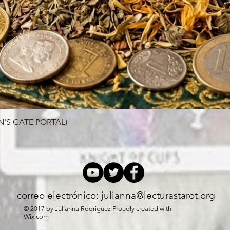
N'S GATE PORTAL)
Vista rápida
correo electrónico:
julianna@lecturastarot.org
© 2017 by Julianna Rodriguez Proudly created with
Wix.com