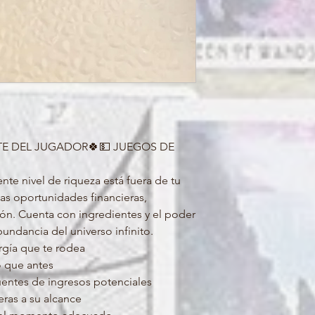
RTE DEL JUGADOR🍀💵 JUEGOS DE
ente nivel de riqueza está fuera de tu
as oportunidades financieras,
ión. Cuenta con ingredientes y el poder
undancia del universo infinito.
rgía que te rodea
o que antes
entes de ingresos potenciales
eras a su alcance