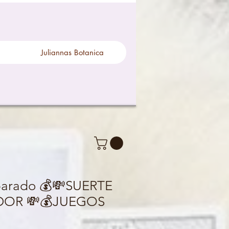
Juliannas Botanica
parado 💰💸SUERTE
DOR 💸💰JUEGOS