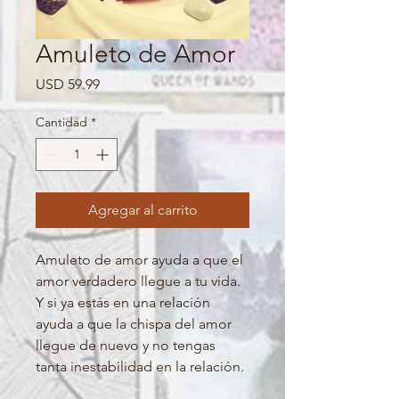
Amuleto de Amor
Precio
USD 59.99
Cantidad
*
Agregar al carrito
Amuleto de amor ayuda a que el 
amor verdadero llegue a tu vida. 
Y si ya estás en una relación 
ayuda a que la chispa del amor 
llegue de nuevo y no tengas 
tanta inestabilidad en la relación.
