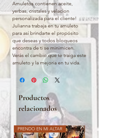
Amuletos contienen aceite, 
yerbas, cristales y velacion 
personalizada para el cliente! 

Julianna trabaja en tu amuleto 
para así brindarte el propósito 
que deseas y todos bloqueos 
encontra de ti se minimicen. 

Verás el cambio que te traiga este 
amuleto y la mejoría en tu vida. 
Productos
relacionados
PRENDO EN MI ALTAR
PRENDO EN MI ALTAR