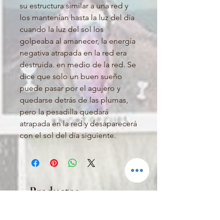
su estructura similar a una red y 
los mantenían hasta la luz del día 
cuando la luz del sol los 
golpeaba al amanecer, la energía 
negativa atrapada en la red era 
destruida. en medio de la red. Se 
dice que solo un buen sueño 
puede pasar por el agujero y 
quedarse detrás de las plumas, 
pero la pesadilla quedará 
atrapada en la red y desaparecerá 
con el sol del día siguiente.
Productos
relacionados