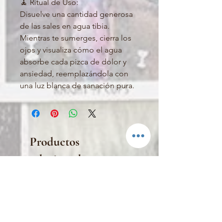
🧘 Ritual de Uso:
Disuelve una cantidad generosa
de las sales en agua tibia.
Mientras te sumerges, cierra los
ojos y visualiza cómo el agua
absorbe cada pizca de dolor y
ansiedad, reemplazándola con
una luz blanca de sanación pura.
Productos
relacionados
PRENDO EN MI ALTAR