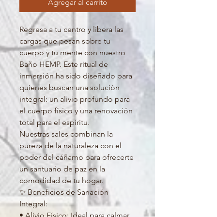
Agregar al carrito
Regresa a tu centro y libera las
cargas que pesan sobre tu
cuerpo y tu mente con nuestro
Baño HEMP. Este ritual de
inmersión ha sido diseñado para
quienes buscan una solución
integral: un alivio profundo para
el cuerpo físico y una renovación
total para el espíritu.
Nuestras sales combinan la
pureza de la naturaleza con el
poder del cáñamo para ofrecerte
un santuario de paz en la
comodidad de tu hogar.
✨ Beneficios de Sanación
Integral:
• Alivio Físico: Ideal para calmar