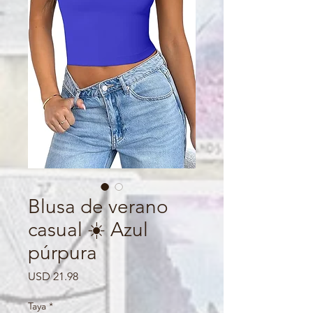
Blusa de verano
casual ☀️ Azul
púrpura
Precio
USD 21.98
Taya
*