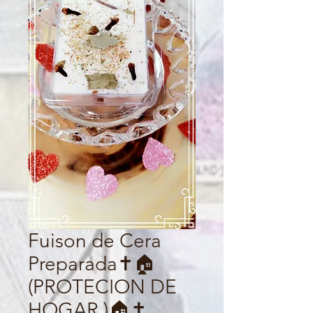
Fuison de Cera
Preparada✝️🏠
(PROTECION DE
HOGAR )🏠✝️