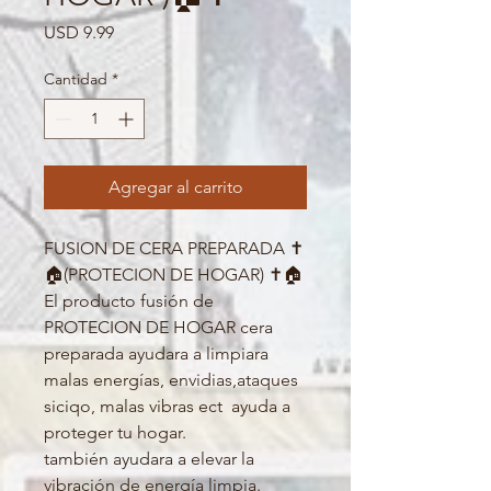
Precio
USD 9.99
Cantidad
*
Agregar al carrito
FUSION DE CERA PREPARADA ✝️
🏠(PROTECION DE HOGAR) ✝️🏠
El producto fusión de  
PROTECION DE HOGAR cera 
preparada ayudara a limpiara 
malas energías, envidias,ataques 
siciqo, malas vibras ect  ayuda a 
proteger tu hogar. 

también ayudara a elevar la 
vibración de energía limpia.
