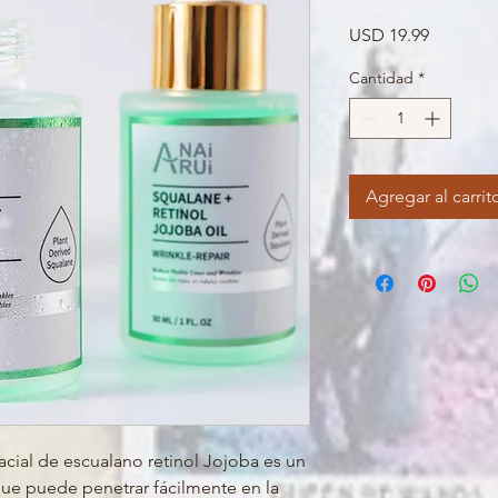
Precio
USD 19.99
Cantidad
*
Agregar al carrit
acial de escualano retinol Jojoba es un
 que puede penetrar fácilmente en la