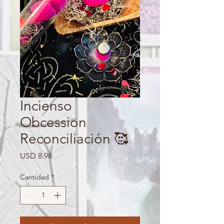
Incienso
Obcession
Reconciliación 🥰
Precio
USD 8.98
Cantidad
*