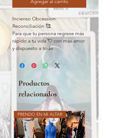
Agregar al carrito
Incienso Obcession
Reconciliación 🥰
Para que tu persona regrese más
rápido a tu vida 💘 con más amor
y dispuesto a todo
Productos
relacionados
PRENDO EN MI ALTAR
PRENDO EN MI ALTAR