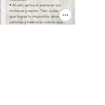
• Al salir, aplica el aceite en tus
muñecas y repite: "San Judas, tú
que logras lo imposible, abre mis
caminos y tráeme la victoria que
tanto necesito. Amén."
¡No enfrentes tus batallas sol@!
Deja que la legión de San Judas
Tadeo pelee por ti. Adquiere tu
kit hoy y comienza a ver el
cambio.
Productos
relacionados