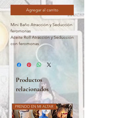
Agregar al carrito
Mini Baño Atracción y Seducción
feromonas
Aceite Roll Atracción y Seducción
con feromonas
Productos
relacionados
PRENDO EN MI ALTAR
PRENDO EN MI ALTAR