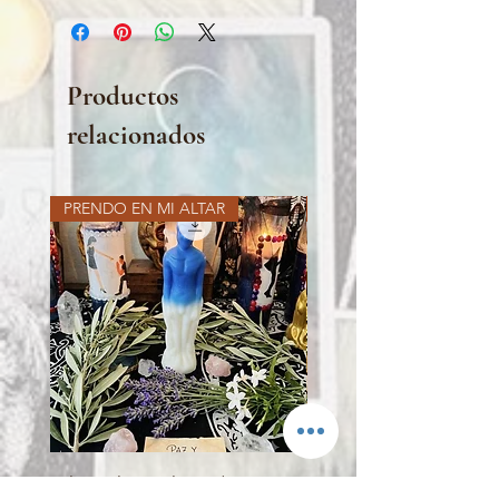
Productos
relacionados
PRENDO EN MI ALTAR
PRENDO EN MI ALTAR
Vela Azul con Blanco (Paz
VELA PORTAL DEL LEÓN