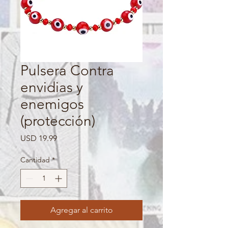
Pulsera Contra
envidias y
enemigos
(protección)
Precio
USD 19.99
Cantidad
*
Agregar al carrito