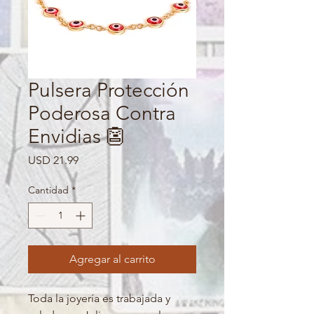
Pulsera Protección
Poderosa Contra
Envidias 👺
Precio
USD 21.99
Cantidad
*
Agregar al carrito
Toda la joyería es trabajada y