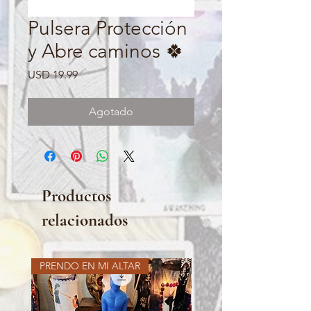
Pulsera Protección
y Abre caminos 🍀
Precio
USD 19.99
Agotado
Productos
relacionados
PRENDO EN MI ALTAR
PRENDO EN MI ALTAR