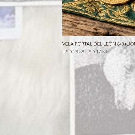
VELA PORTAL DEL LEÓN 8/8 (LIO
Precio
Precio de oferta
USD 28.88
USD 17.33