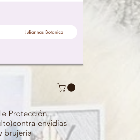
Juliannas Botanica
ple Protección
ulto)contra envidias
y brujería