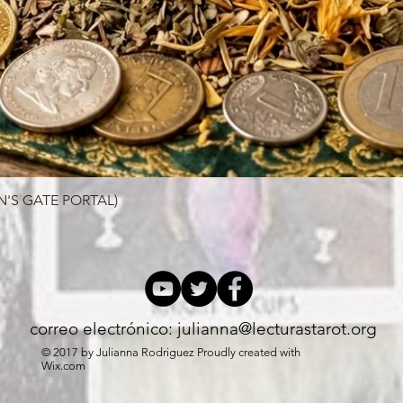
N'S GATE PORTAL)
Vista rápida
correo electrónico:
julianna@lecturastarot.org
© 2017 by Julianna Rodriguez Proudly created with
Wix.com