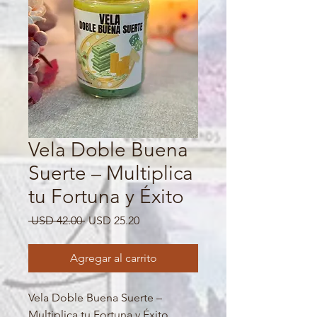
Vela Doble Buena
Suerte – Multiplica
tu Fortuna y Éxito
Precio
Precio
 USD 42.00 
USD 25.20
de
oferta
Agregar al carrito
Vela Doble Buena Suerte –
Multiplica tu Fortuna y Éxito