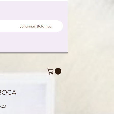
Juliannas Botanica
 BOCA
Precio
.20
de