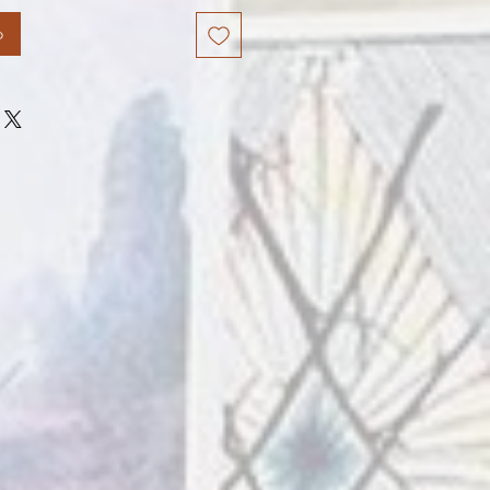
oferta
o