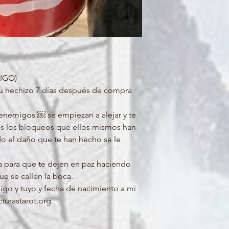
IGO)
 tu hechizo 7 días después de compra
enemigos ￼ se empiezan a alejar y te
s los bloqueos que ellos mismos han
do el daño que te han hecho se le
a para que te dejen en paz haciendo
e se callen la boca.
o y tuyo y fecha de nacimiento a mi
cturastarot.org