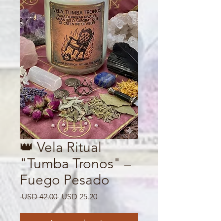
👑 Vela Ritual
"Tumba Tronos" –
Fuego Pesado
Precio
Precio
 USD 42.00 
USD 25.20
de
oferta