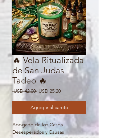
🔥 Vela Ritualizada
de San Judas
Tadeo 🔥
Precio
Precio
 USD 42.00 
USD 25.20
de
oferta
Agregar al carrito
Abogado de los Casos
Desesperados y Causas