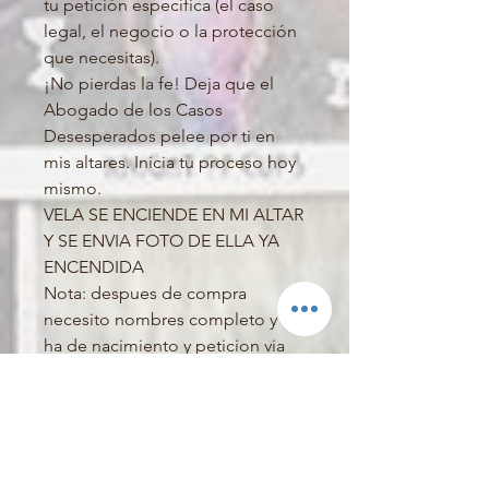
tu petición específica (el caso
legal, el negocio o la protección
que necesitas).
¡No pierdas la fe! Deja que el
Abogado de los Casos
Desesperados pelee por ti en
mis altares. Inicia tu proceso hoy
mismo.
VELA SE ENCIENDE EN MI ALTAR
Y SE ENVIA FOTO DE ELLA YA
ENCENDIDA
Nota: despues de compra
necesito nombres completo y fec
ha de nacimiento y peticion via
correo electronico
julianna@lecturastarot.org