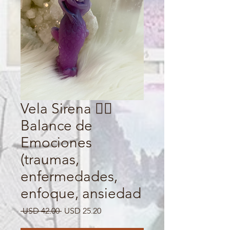
Vela Sirena 🧜‍♀️
Balance de
Emociones
(traumas,
enfermedades,
enfoque, ansiedad
Precio
Precio
 USD 42.00 
USD 25.20
de
oferta