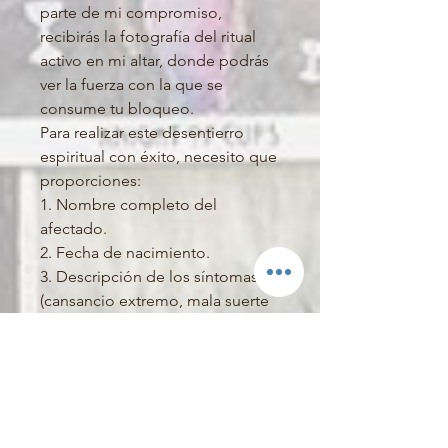
parte de mi compromiso,
recibirás la fotografía del ritual
activo en mi altar, donde podrás
ver la fuerza con la que se
consume tu bloqueo.
Para realizar este desentierro
espiritual con éxito, necesito que
proporciones:
1. Nombre completo del
afectado.
2. Fecha de nacimiento.
3. Descripción de los síntomas
(cansancio extremo, mala suerte
constante, ruidos en casa, etc.).
pueda volver a tocarte.