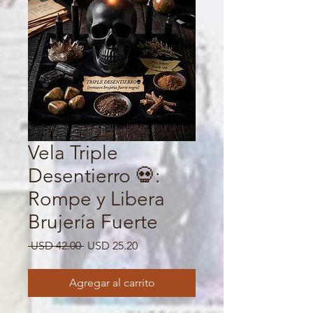
Vela Triple
Desentierro 💀:
Rompe y Libera
Brujería Fuerte
Precio
Precio
 USD 42.00 
USD 25.20
de
oferta
Agregar al carrito