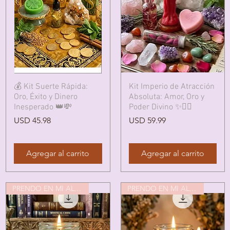
Vista rápida
Vista rápida
💰 Kit Suerte Rápida:
Kit Imperio de Atracción
Oro, Éxito y Dinero
Absoluta: Amor, Oro y
Inesperado 👑💸
Poder Divino ✨❤️‍🔥
Precio
Precio
USD 45.98
USD 59.99
Agregar al carrito
Agregar al carrito
PRENDO EN MI ALTAR
PRENDO EN MI ALTAR