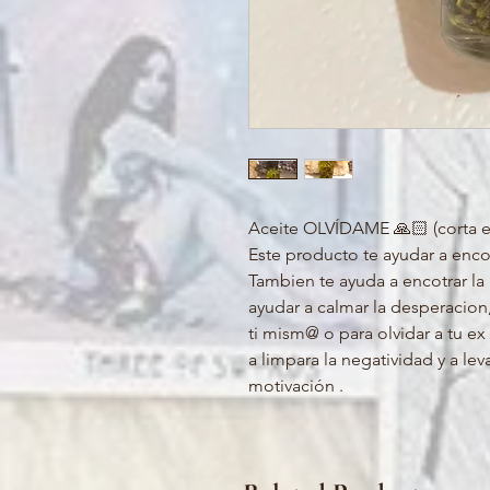
Aceite OLVÍDAME 🙏🏻 (corta el
Este producto te ayudar a encon
Tambien te ayuda a encotrar la 
ayudar a calmar la desperacion,
ti mism@ o para olvidar a tu ex
a limpara la negatividad y a lev
motivación .