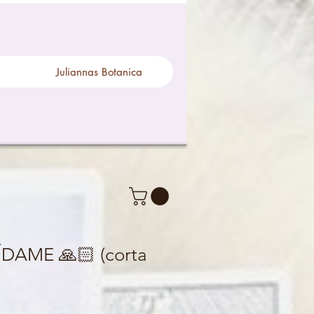
Juliannas Botanica
ÍDAME 🙏🏻 (corta