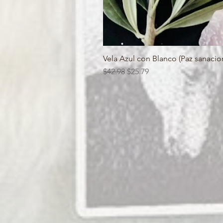
Vela Azul con Blanco (Paz sanacion
Regular Price
Sale Price
$42.98
$25.79