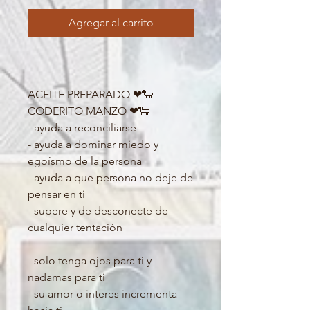
Agregar al carrito
ACEITE PREPARADO ❤🐑
CODERITO MANZO ❤🐑

- ayuda a reconciliarse 

- ayuda a dominar miedo y 
egoísmo de la persona

- ayuda a que persona no deje de 
pensar en ti 

- supere y de desconecte de 
cualquier tentación 

- solo tenga ojos para ti y 
nadamas para ti

- su amor o interes incrementa 